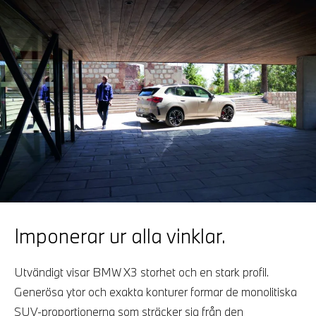
Imponerar ur alla vinklar.
Utvändigt visar BMW X3 storhet och en stark profil.
Generösa ytor och exakta konturer formar de monolitiska
SUV-proportionerna som sträcker sig från den