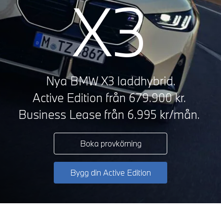
X3
Nya BMW X3 laddhybrid.
Active Edition från
679.900 kr.
Business Lease från 6.995 kr/mån.
Boka provkörning
Bygg din Active Edition