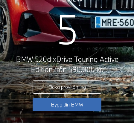
5
BMW 520d xDrive Touring Active
Edition från 590.000 kr.
Boka provkörning
Bygg din BMW